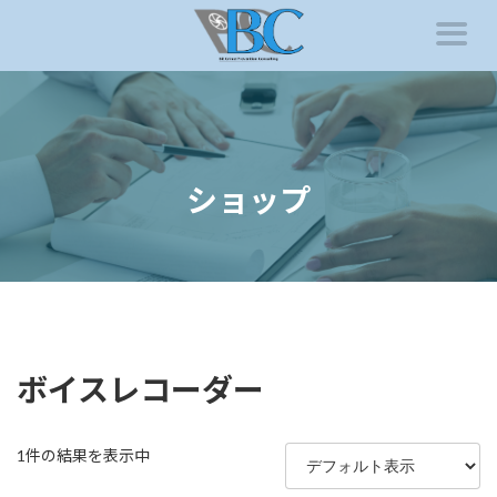
コ
ナ
ン
ビ
テ
ゲ
ン
ー
ツ
シ
へ
ョ
ス
ン
キ
に
ッ
移
ショップ
プ
動
ボイスレコーダー
1件の結果を表示中