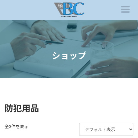
コ
ナ
ン
ビ
テ
ゲ
ン
ー
ツ
シ
へ
ョ
ス
ン
キ
に
ッ
移
ショップ
プ
動
防犯用品
全3件を表示